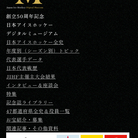
創立50周年記念
日本アイスホッケー
デジタルミュージアム
日本アイスホッケー全史
年度別（シーズン別）トピック
代表選手データ
日本代表戦歴
JIHF主催主大会結果
インタビュー＆座談会
特集
記念誌ライブラリー
47都道府県全史＆役員一覧
お宝紹介・募集
関連記事・その他資料