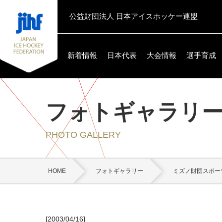
公益財団法人 日本アイスホッケー連盟
新着情報
日本代表
大会情報
選手育成
フォトギャラリ
PHOTO GALLERY
HOME
フォトギャラリー
ミズノ財団スポー
[2003/04/16]