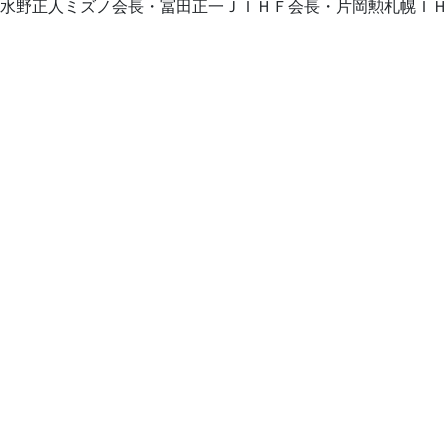
水野正人ミズノ会長・冨田正一ＪＩＨＦ会長・片岡勲札幌ＩＨ
Square 506号室