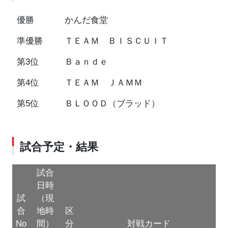
優勝
かんだ食堂
準優勝
ＴＥＡＭ ＢＩＳＣＵＩＴ
第3位
Ｂａｎｄｅ
第4位
ＴＥＡＭ ＪＡＭＭ
第5位
ＢＬＯＯＤ（ブラッド）
試合予定・結果
試合
日時
試
（現
合
地時
区
No
間）
分
対戦カード