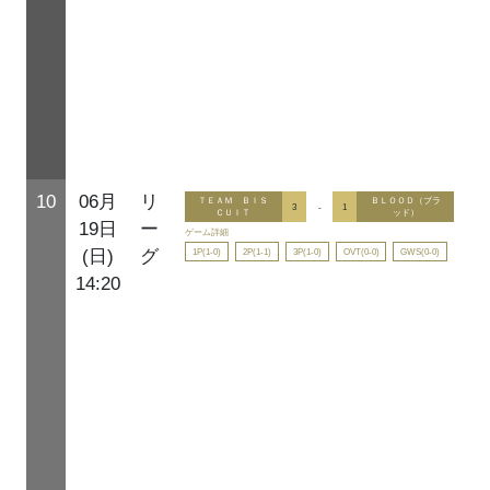
10
06月
リ
ＴＥＡＭ ＢＩＳ
ＢＬＯＯＤ（ブラ
3
-
1
ＣＵＩＴ
ッド）
19日
ー
ゲーム詳細
1P(1-0)
2P(1-1)
3P(1-0)
OVT(0-0)
GWS(0-0)
(日)
グ
14:20