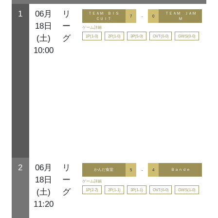
1
06月
リ
ＴＥＡＭ ＢＩＳ
ＴＥＡＭ ＪＡＭ
7
-
0
ＣＵＩＴ
Ｍ
18日
ー
ゲーム詳細
1P(1-0)
2P(1-0)
3P(5-0)
OVT(0-0)
GWS(0-0)
(土)
グ
10:00
2
06月
リ
かんだ食堂
5
-
4
Ｂａｎｄｅ
18日
ー
ゲーム詳細
1P(2-2)
2P(1-1)
3P(1-1)
OVT(0-0)
GWS(1-0)
(土)
グ
11:20