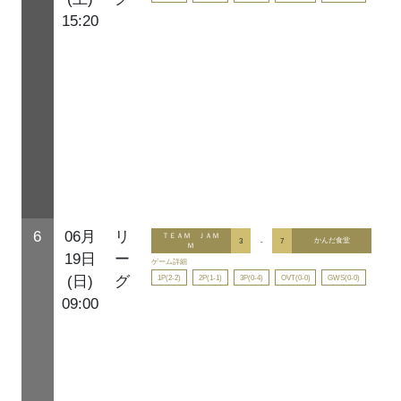
15:20
6
06月
リ
ＴＥＡＭ ＪＡＭ
3
-
7
かんだ食堂
Ｍ
19日
ー
ゲーム詳細
1P(2-2)
2P(1-1)
3P(0-4)
OVT(0-0)
GWS(0-0)
(日)
グ
09:00