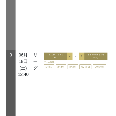
3
06月
リ
ＴＥＡＭ ＪＡＭ
ＢＬＯＯＤ（ブラ
4
-
1
Ｍ
ッド）
18日
ー
ゲーム詳細
1P(0-1)
2P(2-0)
3P(2-0)
OVT(0-0)
GWS(0-0)
(土)
グ
12:40