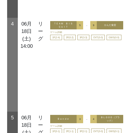
4
06月
リ
ＴＥＡＭ ＢＩＳ
5
-
9
かんだ食堂
ＣＵＩＴ
18日
ー
ゲーム詳細
1P(2-4)
2P(0-2)
3P(3-3)
OVT(0-0)
GWS(0-0)
(土)
グ
14:00
5
06月
リ
ＢＬＯＯＤ（ブラ
Ｂａｎｄｅ
3
-
4
ッド）
18日
ー
ゲーム詳細
1P(0-1)
2P(1-1)
3P(2-1)
OVT(0-0)
GWS(0-1)
(土)
グ