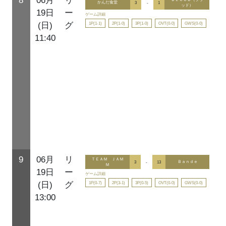
8
06月
リ
かんだ食堂
3
-
1
ッド）
19日
ー
ゲーム詳細
1P(1-1)
2P(1-0)
3P(1-0)
OVT(0-0)
GWS(0-0)
(日)
グ
11:40
9
06月
リ
ＴＥＡＭ ＪＡＭ
3
-
13
Ｂａｎｄｅ
Ｍ
19日
ー
ゲーム詳細
1P(0-7)
2P(3-1)
3P(0-5)
OVT(0-0)
GWS(0-0)
(日)
グ
13:00