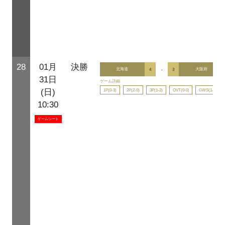
28
01月
決勝
北海道
4
-
3
大阪府
31日
ゲーム詳細
1P(0-1)
2P(2-0)
3P(1-2)
OVT(0-0)
GWS(1-0)
(日)
10:30
ゲームシート