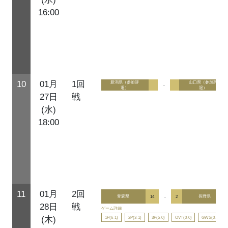
16:00
10
01月
1回
新潟県（参加辞
山口県（参加辞
-
退）
退）
27日
戦
(水)
18:00
11
01月
2回
青森県
14
-
2
長野県
28日
戦
ゲーム詳細
1P(6-1)
2P(3-1)
3P(5-0)
OVT(0-0)
GWS(0-0)
(木)