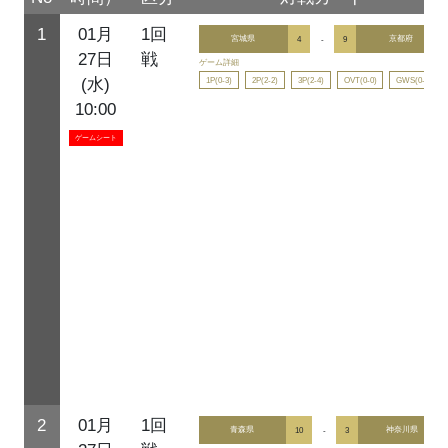
1
01月
1回
宮城県
4
-
9
京都府
27日
戦
ゲーム詳細
1P(0-3)
2P(2-2)
3P(2-4)
OVT(0-0)
GWS(0-0)
(水)
10:00
ゲームシート
2
01月
1回
青森県
10
-
3
神奈川県