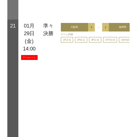
21
01月
準々
大阪府
3
-
1
福岡県
29日
決勝
ゲーム詳細
1P(2-0)
2P(0-1)
3P(1-0)
OVT(0-0)
GWS(0-0)
(金)
14:00
ゲームシート