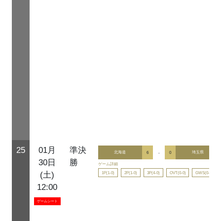
25
01月
準決
北海道
6
-
0
埼玉県
30日
勝
ゲーム詳細
1P(1-0)
2P(1-0)
3P(4-0)
OVT(0-0)
GWS(0-0)
(土)
12:00
ゲームシート