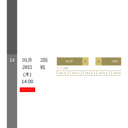
14
01月
2回
栃木県
4
-
6
大阪府
28日
戦
ゲーム詳細
1P(1-0)
2P(0-2)
3P(3-4)
OVT(0-0)
GWS(0-0)
(木)
14:00
ゲームシート