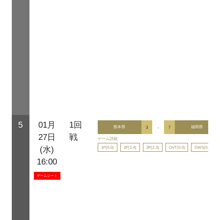
5
01月
1回
熊本県
3
-
7
福岡県
27日
戦
ゲーム詳細
1P(0-0)
2P(1-4)
3P(2-3)
OVT(0-0)
GWS(0-0)
(水)
16:00
ゲームシート