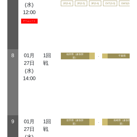
1P(0-4)
2P(0-5)
3P(0-6)
OVT(0-0)
GWS(0-0)
(水)
12:00
ゲームシート
8
01月
1回
福井県（参加辞
-
千葉県
退）
27日
戦
(水)
14:00
9
01月
1回
岩手県（参加辞
長崎県（参加辞
-
退）
退）
27日
戦
(水)