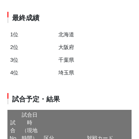
最終成績
1位
北海道
2位
大阪府
3位
千葉県
4位
埼玉県
試合予定・結果
試合日
試
時
合
（現地
No
時間）
区分
対戦カード